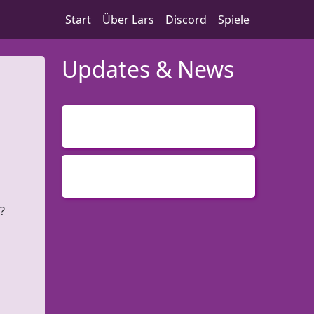
Start
Über Lars
Discord
Spiele
Updates & News
2 Jahre später …
23. Juni 2026
Herzlich Willkommen
25. Mai 2024
?