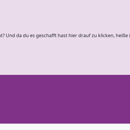
p
ä
t
e
r
…
t? Und da du es geschafft hast hier drauf zu klicken, heiße 