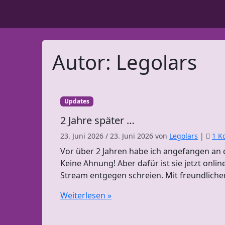
Skip to content
Autor:
Legolars
Updates
2 Jahre später …
23. Juni 2026
/
23. Juni 2026
von
Legolars
|
1 K
Vor über 2 Jahren habe ich angefangen an 
Keine Ahnung! Aber dafür ist sie jetzt onli
Stream entgegen schreien. Mit freundlich
Weiterlesen »