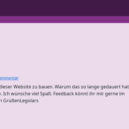
z
ommentar
u
dieser Website zu bauen. Warum das so lange gedauert hat
2
ne. Ich wünsche viel Spaß. Feedback könnt ihr mir gerne im
J
en GrüßenLegolars
a
h
r
e
s